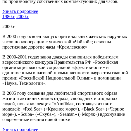
по производству собственных комплектующих для часов.
Узнать подробнее
1980-е
2000-е
2000-е
В 2000 году освоен выпуск оригинальных женских наручных
часов по кооперации с углической «Чайкой»; освоены
престижные дорогие часы «Кремлевские».
В 2000-2001 годах завод дважды становился победителем
всероссийского конкурса Правительства РФ «Российская
организация высокой социальной эффективности» и
единственным в часовой промышленности лауреатом главной
премии «Российской Национальной Олимп» в номинации
«Наука. Технологии».
В 2005 году созданна для любителей спортивного образа
жизни и активных видов отдыха, свободных и открытых
людей, новая коллекция "«Amfibia», состоящая из пяти
моделей: «Red Sea» («Красное море»), «Black Sea» («Черное
море»), «Scuba» («Скуба»), «Seaman» («Моряк») вдохнувшие
современные веяния новой эпохи
Узнать подробнее