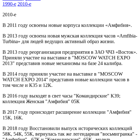
1990-е
2010-е
2010-е
В 2011 году освоены новые корпуса коллекции «Амфибия».
В 2013 году освоена новая мужская коллекция часов «Amfibia-
Turbina» для людей ведущих активный образ жизни.
В 2013 году реорганизация предприятия в ЗАО ЧЧЗ «Восток».
Приняли участие на выставке в "MOSCOW WATCH EXPO
2013" представив новые механизмы на базе 24 калибра.
В 2014 году приняли участие на выставке в "MOSCOW
WATCH EXPO 2014" представив новые коллекции часов в
том числе и К35 и 12К.
В 2016 году выходят в свет часы "Командирские" К39;
коллекция Женская "Амфибия" 05К
В 2017 году происходит расширение коллекции "Амфибия"
15К, 16К.
В 2018 году Восстановили выпуск исторических коллекций
58К, 54К, 55К, вернулась так же легендарная "восьмигранка" -
"Амфибия" - 67К и "Командирские"- 65К , модель