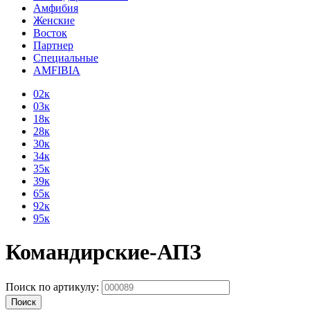
Амфибия
Женские
Восток
Партнер
Специальные
AMFIBIA
02к
03к
18к
28к
30к
34к
35к
39к
65к
92к
95к
Командирские-АПЗ
Поиск по артикулу:
Поиск