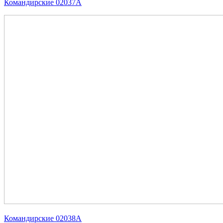
Командирские 02037А
Командирские 02038А