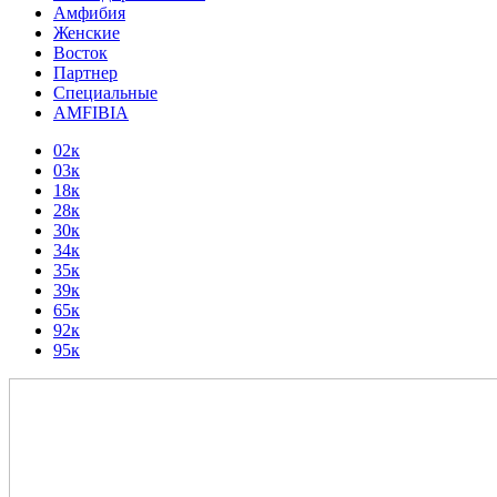
Амфибия
Женские
Восток
Партнер
Специальные
AMFIBIA
02к
03к
18к
28к
30к
34к
35к
39к
65к
92к
95к