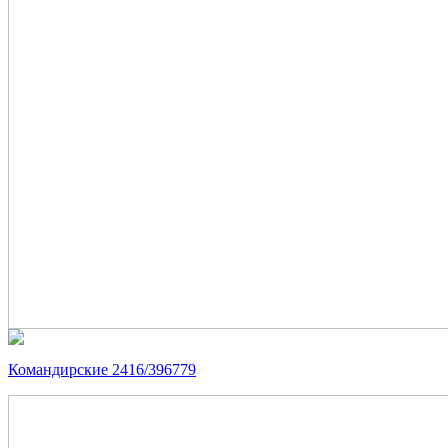
Командирские 2416/396779