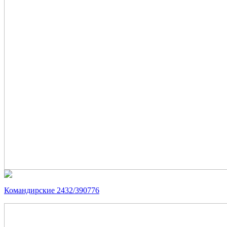
Командирские 2432/390776