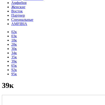
Амфибия
Женские
Восток
Партнер
Специальные
AMFIBIA
02к
03к
18к
28к
30к
34к
35к
39к
65к
92к
95к
39к