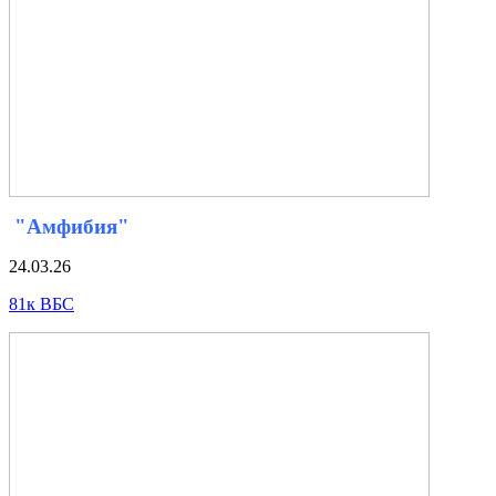
"Амфибия"
24.03.26
81к ВБС