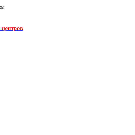
ры
 центров