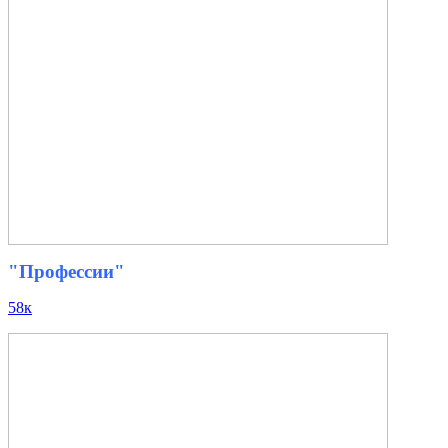
"Профессии"
58к