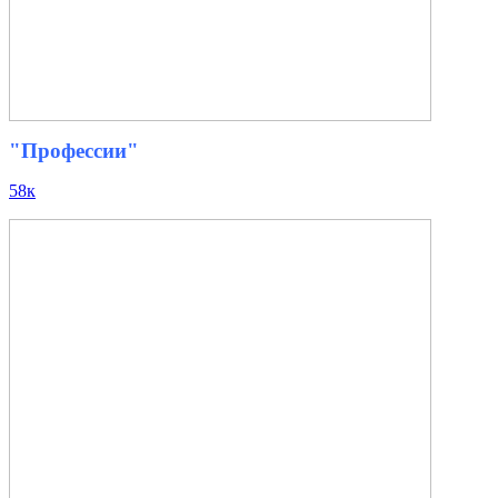
"Профессии"
58к