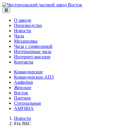
О заводе
Производство
Новости
Часы
Механизмы
Часы с символикой
Интерьерные часы
Интернет-магазин
Контакты
Командирские
Командирские-АПЗ
Амфибия
Женские
Восток
Партнер
Специальные
AMFIBIA
Новости
81к ВБС