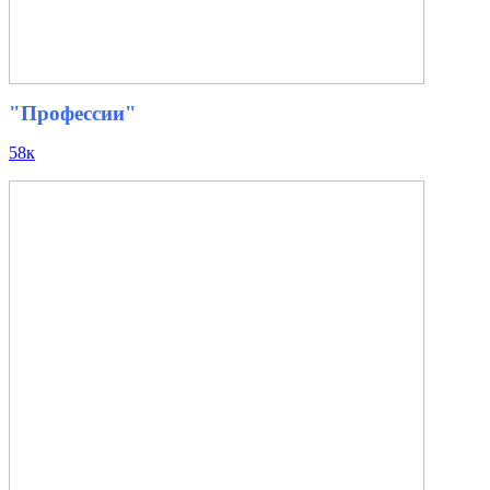
"Профессии"
58к