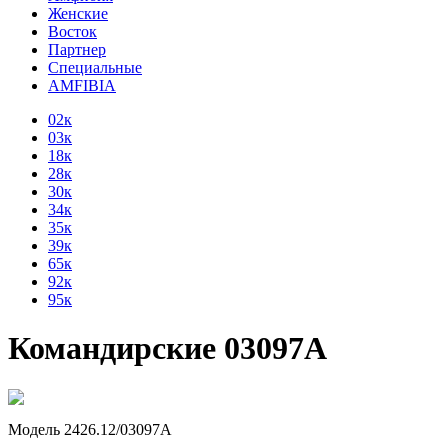
Женские
Восток
Партнер
Специальные
AMFIBIA
02к
03к
18к
28к
30к
34к
35к
39к
65к
92к
95к
Командирские 03097А
Модель 2426.12/03097А