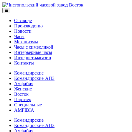
О заводе
Производство
Новости
Часы
Механизмы
Часы с символикой
Интерьерные часы
Интернет-магазин
Контакты
Командирские
Командирские-АПЗ
Амфибия
Женские
Восток
Партнер
Специальные
AMFIBIA
Командирские
Командирские-АПЗ
Амфибия