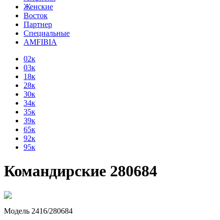
Женские
Восток
Партнер
Специальные
AMFIBIA
02к
03к
18к
28к
30к
34к
35к
39к
65к
92к
95к
Командирские 280684
Модель 2416/280684