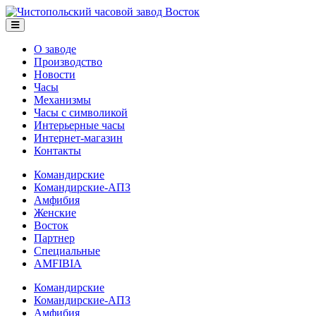
О заводе
Производство
Новости
Часы
Механизмы
Часы с символикой
Интерьерные часы
Интернет-магазин
Контакты
Командирские
Командирские-АПЗ
Амфибия
Женские
Восток
Партнер
Специальные
AMFIBIA
Командирские
Командирские-АПЗ
Амфибия