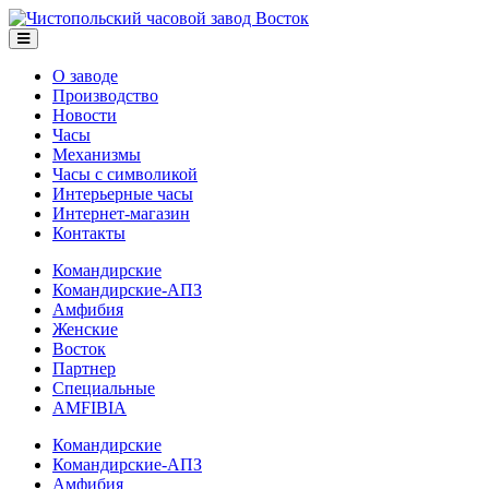
О заводе
Производство
Новости
Часы
Механизмы
Часы с символикой
Интерьерные часы
Интернет-магазин
Контакты
Командирские
Командирские-АПЗ
Амфибия
Женские
Восток
Партнер
Специальные
AMFIBIA
Командирские
Командирские-АПЗ
Амфибия