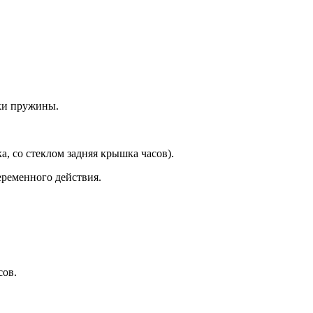
ки пружины.
а, со стеклом задняя крышка часов).
еременного действия.
сов.