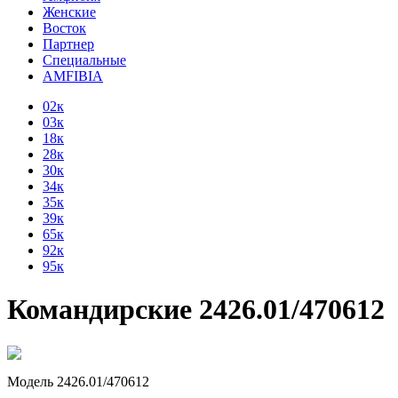
Женские
Восток
Партнер
Специальные
AMFIBIA
02к
03к
18к
28к
30к
34к
35к
39к
65к
92к
95к
Командирские 2426.01/470612
Модель 2426.01/470612