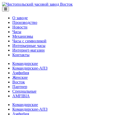
О заводе
Производство
Новости
Часы
Механизмы
Часы с символикой
Интерьерные часы
Интернет-магазин
Контакты
Командирские
Командирские-АПЗ
Амфибия
Женские
Восток
Партнер
Специальные
AMFIBIA
Командирские
Командирские-АПЗ
Амфибия