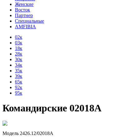
Женские
Восток
Партнер
Специальные
AMFIBIA
02к
03к
18к
28к
30к
34к
35к
39к
65к
92к
95к
Командирские 02018А
Модель 2426.12/02018А