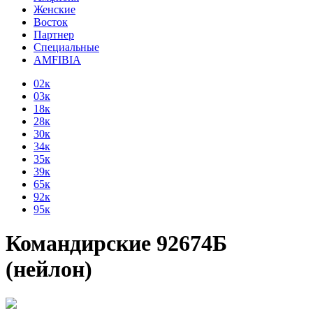
Женские
Восток
Партнер
Специальные
AMFIBIA
02к
03к
18к
28к
30к
34к
35к
39к
65к
92к
95к
Командирские 92674Б
(нейлон)