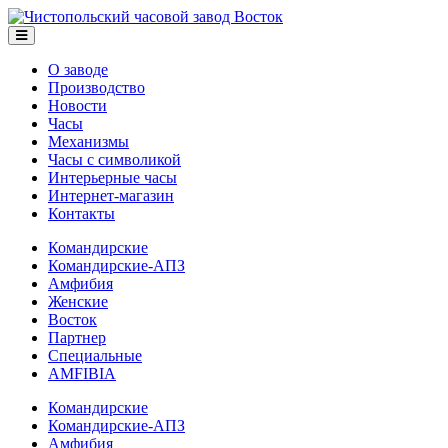
О заводе
Производство
Новости
Часы
Механизмы
Часы с символикой
Интерьерные часы
Интернет-магазин
Контакты
Командирские
Командирские-АПЗ
Амфибия
Женские
Восток
Партнер
Специальные
AMFIBIA
Командирские
Командирские-АПЗ
Амфибия