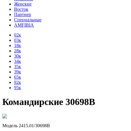
Женские
Восток
Партнер
Специальные
AMFIBIA
02к
03к
18к
28к
30к
34к
35к
39к
65к
92к
95к
Командирские 30698В
Модель 2415.01/30698В