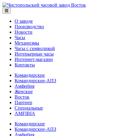
О заводе
Производство
Новости
Часы
Механизмы
Часы с символикой
Интерьерные часы
Интернет-магазин
Контакты
Командирские
Командирские-АПЗ
Амфибия
Женские
Восток
Партнер
Специальные
AMFIBIA
Командирские
Командирские-АПЗ
Амфибия