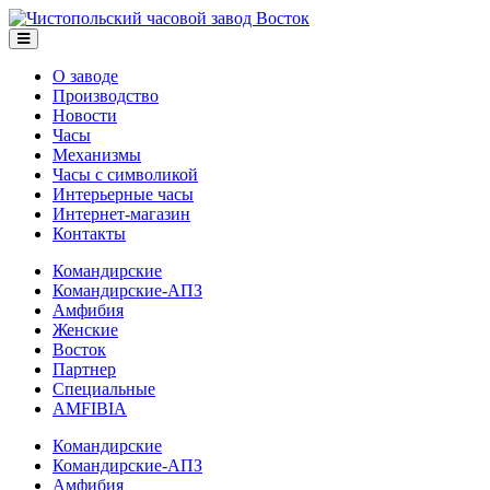
О заводе
Производство
Новости
Часы
Механизмы
Часы с символикой
Интерьерные часы
Интернет-магазин
Контакты
Командирские
Командирские-АПЗ
Амфибия
Женские
Восток
Партнер
Специальные
AMFIBIA
Командирские
Командирские-АПЗ
Амфибия