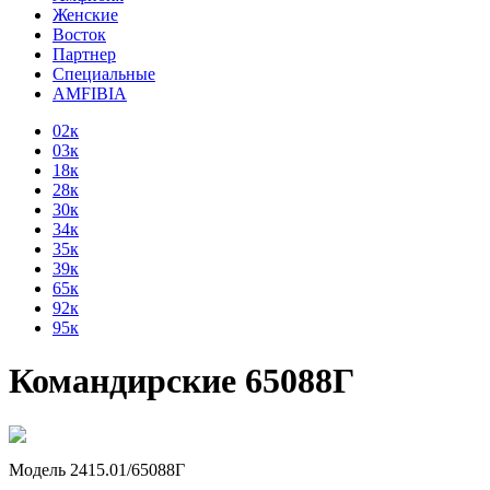
Женские
Восток
Партнер
Специальные
AMFIBIA
02к
03к
18к
28к
30к
34к
35к
39к
65к
92к
95к
Командирские 65088Г
Модель 2415.01/65088Г