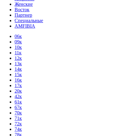
Женские
Восток
Партнер
Специальные
AMFIBIA
06к
09к
10к
11к
12к
13к
14к
15к
16к
17к
20к
42к
61к
67к
70к
71к
72к
74к
78к