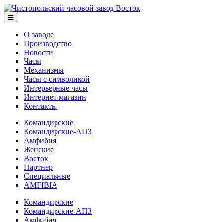
О заводе
Производство
Новости
Часы
Механизмы
Часы с символикой
Интерьерные часы
Интернет-магазин
Контакты
Командирские
Командирские-АПЗ
Амфибия
Женские
Восток
Партнер
Специальные
AMFIBIA
Командирские
Командирские-АПЗ
Амфибия