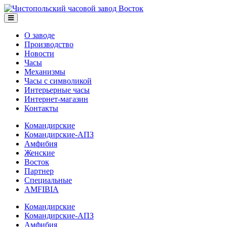
О заводе
Производство
Новости
Часы
Механизмы
Часы с символикой
Интерьерные часы
Интернет-магазин
Контакты
Командирские
Командирские-АПЗ
Амфибия
Женские
Восток
Партнер
Специальные
AMFIBIA
Командирские
Командирские-АПЗ
Амфибия