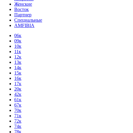
Женские
Восток
Партнер
Специальные
AMFIBIA
06к
09к
10к
11к
12к
13к
14к
15к
16к
17к
20к
42к
61к
67к
70к
71к
72к
74к
78к