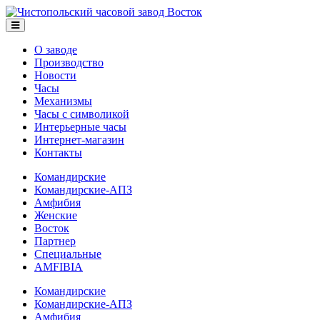
О заводе
Производство
Новости
Часы
Механизмы
Часы с символикой
Интерьерные часы
Интернет-магазин
Контакты
Командирские
Командирские-АПЗ
Амфибия
Женские
Восток
Партнер
Специальные
AMFIBIA
Командирские
Командирские-АПЗ
Амфибия