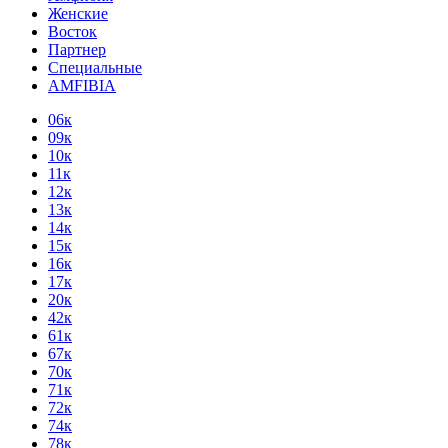
Женские
Восток
Партнер
Специальные
AMFIBIA
06к
09к
10к
11к
12к
13к
14к
15к
16к
17к
20к
42к
61к
67к
70к
71к
72к
74к
78к