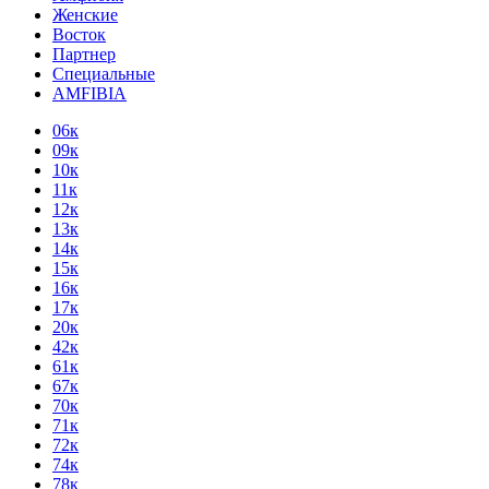
Женские
Восток
Партнер
Специальные
AMFIBIA
06к
09к
10к
11к
12к
13к
14к
15к
16к
17к
20к
42к
61к
67к
70к
71к
72к
74к
78к