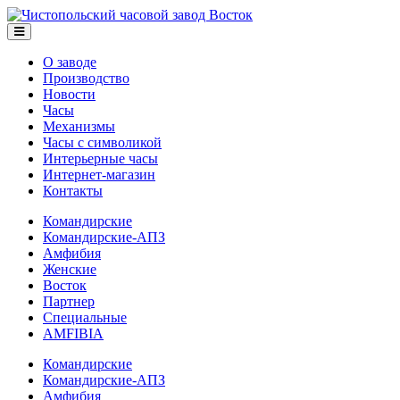
О заводе
Производство
Новости
Часы
Механизмы
Часы с символикой
Интерьерные часы
Интернет-магазин
Контакты
Командирские
Командирские-АПЗ
Амфибия
Женские
Восток
Партнер
Специальные
AMFIBIA
Командирские
Командирские-АПЗ
Амфибия