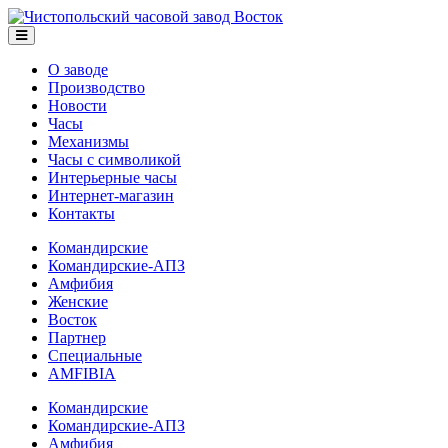
О заводе
Производство
Новости
Часы
Механизмы
Часы с символикой
Интерьерные часы
Интернет-магазин
Контакты
Командирские
Командирские-АПЗ
Амфибия
Женские
Восток
Партнер
Специальные
AMFIBIA
Командирские
Командирские-АПЗ
Амфибия