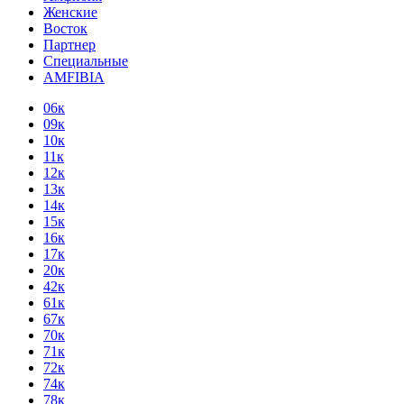
Женские
Восток
Партнер
Специальные
AMFIBIA
06к
09к
10к
11к
12к
13к
14к
15к
16к
17к
20к
42к
61к
67к
70к
71к
72к
74к
78к