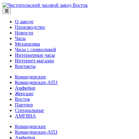
О заводе
Производство
Новости
Часы
Механизмы
Часы с символикой
Интерьерные часы
Интернет-магазин
Контакты
Командирские
Командирские-АПЗ
Амфибия
Женские
Восток
Партнер
Специальные
AMFIBIA
Командирские
Командирские-АПЗ
Амфибия