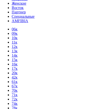
Женские
Восток
Партнер
Специальные
AMFIBIA
06к
09к
10к
11к
12к
13к
14к
15к
16к
17к
20к
42к
61к
67к
70к
71к
72к
74к
78к