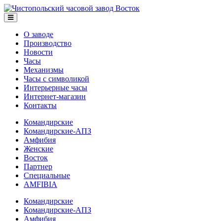
О заводе
Производство
Новости
Часы
Механизмы
Часы с символикой
Интерьерные часы
Интернет-магазин
Контакты
Командирские
Командирские-АПЗ
Амфибия
Женские
Восток
Партнер
Специальные
AMFIBIA
Командирские
Командирские-АПЗ
Амфибия