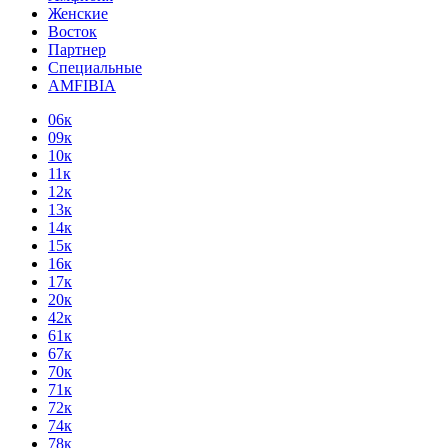
Женские
Восток
Партнер
Специальные
AMFIBIA
06к
09к
10к
11к
12к
13к
14к
15к
16к
17к
20к
42к
61к
67к
70к
71к
72к
74к
78к