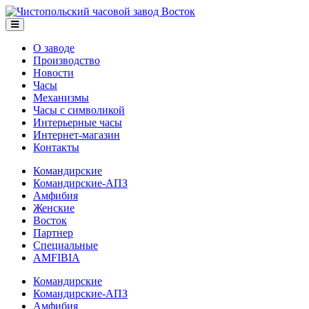
О заводе
Производство
Новости
Часы
Механизмы
Часы с символикой
Интерьерные часы
Интернет-магазин
Контакты
Командирские
Командирские-АПЗ
Амфибия
Женские
Восток
Партнер
Специальные
AMFIBIA
Командирские
Командирские-АПЗ
Амфибия