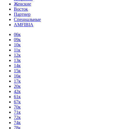
Женские
Восток
Партнер
Специальные
AMFIBIA
06к
09к
10к
11к
12к
13к
14к
15к
16к
17к
20к
42к
61к
67к
70к
71к
72к
74к
78к