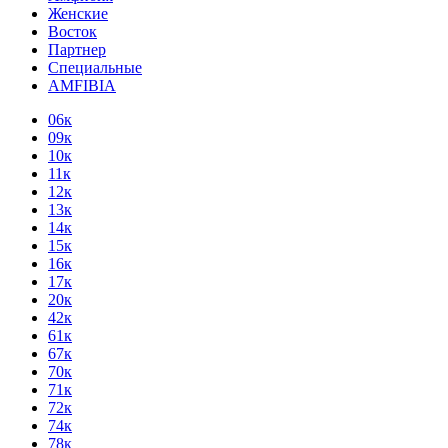
Женские
Восток
Партнер
Специальные
AMFIBIA
06к
09к
10к
11к
12к
13к
14к
15к
16к
17к
20к
42к
61к
67к
70к
71к
72к
74к
78к