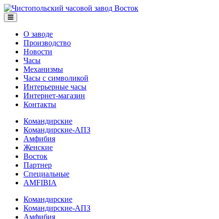
О заводе
Производство
Новости
Часы
Механизмы
Часы с символикой
Интерьерные часы
Интернет-магазин
Контакты
Командирские
Командирские-АПЗ
Амфибия
Женские
Восток
Партнер
Специальные
AMFIBIA
Командирские
Командирские-АПЗ
Амфибия