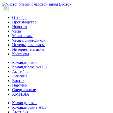
О заводе
Производство
Новости
Часы
Механизмы
Часы с символикой
Интерьерные часы
Интернет-магазин
Контакты
Командирские
Командирские-АПЗ
Амфибия
Женские
Восток
Партнер
Специальные
AMFIBIA
Командирские
Командирские-АПЗ
Амфибия