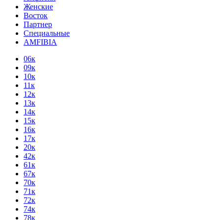
Женские
Восток
Партнер
Специальные
AMFIBIA
06к
09к
10к
11к
12к
13к
14к
15к
16к
17к
20к
42к
61к
67к
70к
71к
72к
74к
78к