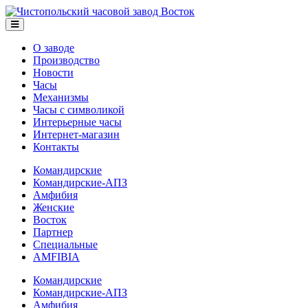
О заводе
Производство
Новости
Часы
Механизмы
Часы с символикой
Интерьерные часы
Интернет-магазин
Контакты
Командирские
Командирские-АПЗ
Амфибия
Женские
Восток
Партнер
Специальные
AMFIBIA
Командирские
Командирские-АПЗ
Амфибия