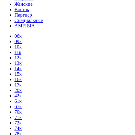
Женские
Восток
Партнер
Специальные
AMFIBIA
06к
09к
10к
11к
12к
13к
14к
15к
16к
17к
20к
42к
61к
67к
70к
71к
72к
74к
78к