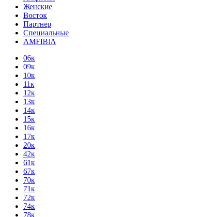
Женские
Восток
Партнер
Специальные
AMFIBIA
06к
09к
10к
11к
12к
13к
14к
15к
16к
17к
20к
42к
61к
67к
70к
71к
72к
74к
78к