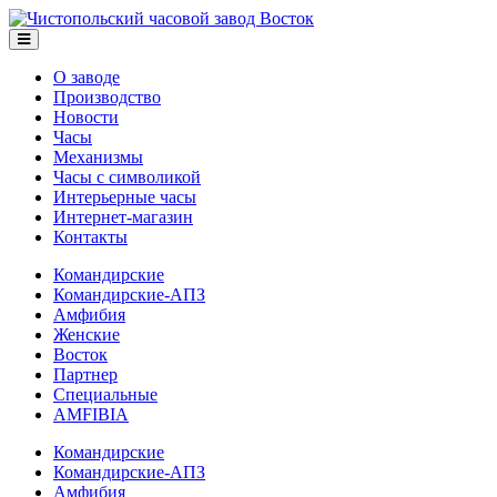
О заводе
Производство
Новости
Часы
Механизмы
Часы с символикой
Интерьерные часы
Интернет-магазин
Контакты
Командирские
Командирские-АПЗ
Амфибия
Женские
Восток
Партнер
Специальные
AMFIBIA
Командирские
Командирские-АПЗ
Амфибия