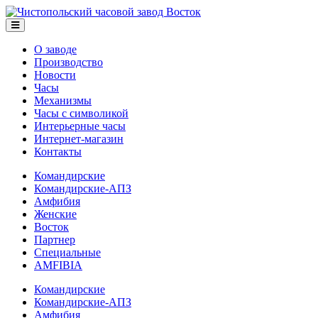
О заводе
Производство
Новости
Часы
Механизмы
Часы с символикой
Интерьерные часы
Интернет-магазин
Контакты
Командирские
Командирские-АПЗ
Амфибия
Женские
Восток
Партнер
Специальные
AMFIBIA
Командирские
Командирские-АПЗ
Амфибия