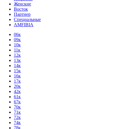
Женские
Восток
Партнер
Специальные
AMFIBIA
06к
09к
10к
11к
12к
13к
14к
15к
16к
17к
20к
42к
61к
67к
70к
71к
72к
74к
78к