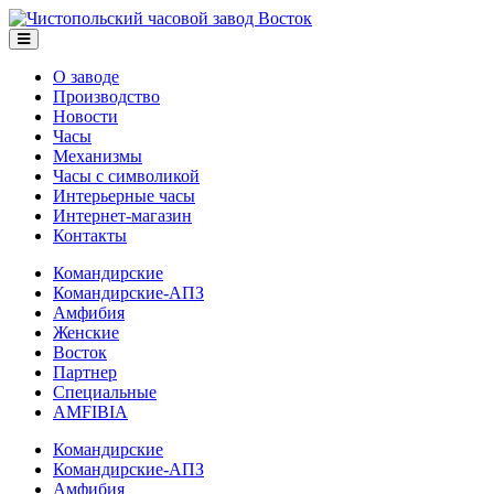
О заводе
Производство
Новости
Часы
Механизмы
Часы с символикой
Интерьерные часы
Интернет-магазин
Контакты
Командирские
Командирские-АПЗ
Амфибия
Женские
Восток
Партнер
Специальные
AMFIBIA
Командирские
Командирские-АПЗ
Амфибия