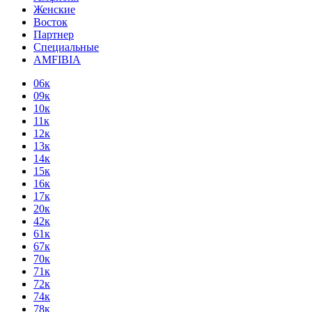
Женские
Восток
Партнер
Специальные
AMFIBIA
06к
09к
10к
11к
12к
13к
14к
15к
16к
17к
20к
42к
61к
67к
70к
71к
72к
74к
78к