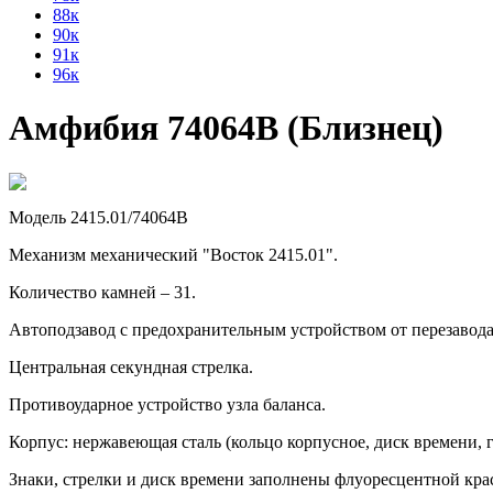
88к
90к
91к
96к
Амфибия 74064В (Близнец)
Модель 2415.01/74064В
Механизм механический "Восток 2415.01".
Количество камней – 31.
Автоподзавод с предохранительным устройством от перезавод
Центральная секундная стрелка.
Противоударное устройство узла баланса.
Корпус: нержавеющая сталь (кольцо корпусное, диск времени, г
Знаки, стрелки и диск времени заполнены флуоресцентной кра