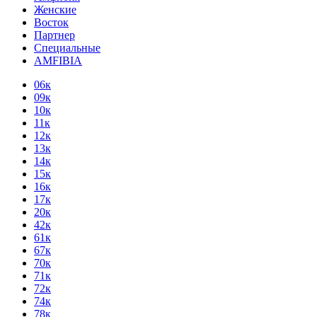
Женские
Восток
Партнер
Специальные
AMFIBIA
06к
09к
10к
11к
12к
13к
14к
15к
16к
17к
20к
42к
61к
67к
70к
71к
72к
74к
78к