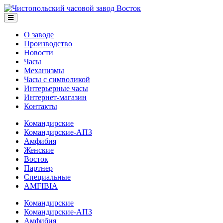
О заводе
Производство
Новости
Часы
Механизмы
Часы с символикой
Интерьерные часы
Интернет-магазин
Контакты
Командирские
Командирские-АПЗ
Амфибия
Женские
Восток
Партнер
Специальные
AMFIBIA
Командирские
Командирские-АПЗ
Амфибия