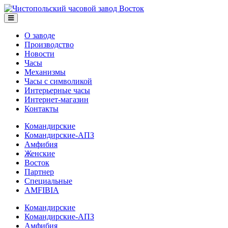
О заводе
Производство
Новости
Часы
Механизмы
Часы с символикой
Интерьерные часы
Интернет-магазин
Контакты
Командирские
Командирские-АПЗ
Амфибия
Женские
Восток
Партнер
Специальные
AMFIBIA
Командирские
Командирские-АПЗ
Амфибия