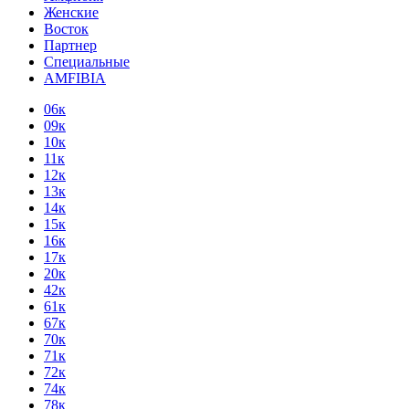
Женские
Восток
Партнер
Специальные
AMFIBIA
06к
09к
10к
11к
12к
13к
14к
15к
16к
17к
20к
42к
61к
67к
70к
71к
72к
74к
78к