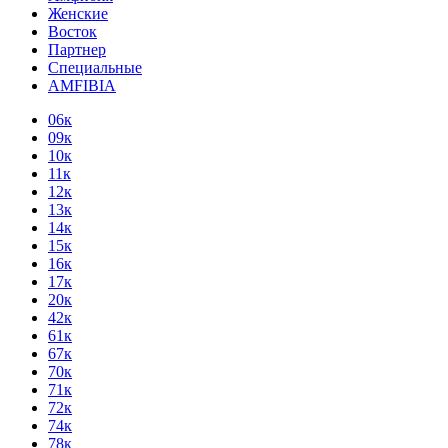
Женские
Восток
Партнер
Специальные
AMFIBIA
06к
09к
10к
11к
12к
13к
14к
15к
16к
17к
20к
42к
61к
67к
70к
71к
72к
74к
78к