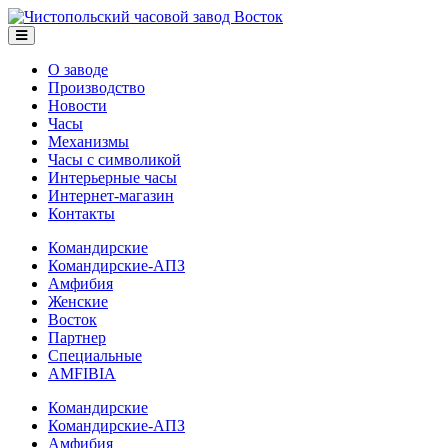
О заводе
Производство
Новости
Часы
Механизмы
Часы с символикой
Интерьерные часы
Интернет-магазин
Контакты
Командирские
Командирские-АПЗ
Амфибия
Женские
Восток
Партнер
Специальные
AMFIBIA
Командирские
Командирские-АПЗ
Амфибия