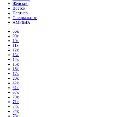
Женские
Восток
Партнер
Специальные
AMFIBIA
06к
09к
10к
11к
12к
13к
14к
15к
16к
17к
20к
42к
61к
67к
70к
71к
72к
74к
78к