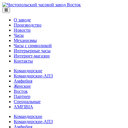
О заводе
Производство
Новости
Часы
Механизмы
Часы с символикой
Интерьерные часы
Интернет-магазин
Контакты
Командирские
Командирские-АПЗ
Амфибия
Женские
Восток
Партнер
Специальные
AMFIBIA
Командирские
Командирские-АПЗ
Амфибия