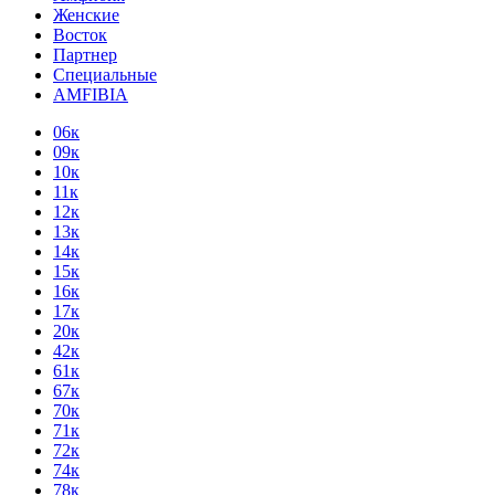
Женские
Восток
Партнер
Специальные
AMFIBIA
06к
09к
10к
11к
12к
13к
14к
15к
16к
17к
20к
42к
61к
67к
70к
71к
72к
74к
78к