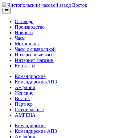
О заводе
Производство
Новости
Часы
Механизмы
Часы с символикой
Интерьерные часы
Интернет-магазин
Контакты
Командирские
Командирские-АПЗ
Амфибия
Женские
Восток
Партнер
Специальные
AMFIBIA
Командирские
Командирские-АПЗ
Амфибия