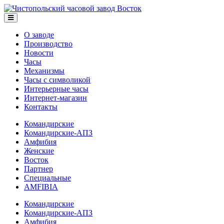
О заводе
Производство
Новости
Часы
Механизмы
Часы с символикой
Интерьерные часы
Интернет-магазин
Контакты
Командирские
Командирские-АПЗ
Амфибия
Женские
Восток
Партнер
Специальные
AMFIBIA
Командирские
Командирские-АПЗ
Амфибия