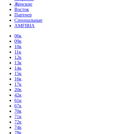
Женские
Восток
Партнер
Специальные
AMFIBIA
06к
09к
10к
11к
12к
13к
14к
15к
16к
17к
20к
42к
61к
67к
70к
71к
72к
74к
78к