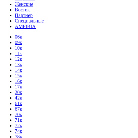
Женские
Восток
Партнер
Специальные
AMFIBIA
06к
09к
10к
11к
12к
13к
14к
15к
16к
17к
20к
42к
61к
67к
70к
71к
72к
74к
78к