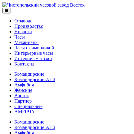
О заводе
Производство
Новости
Часы
Механизмы
Часы с символикой
Интерьерные часы
Интернет-магазин
Контакты
Командирские
Командирские-АПЗ
Амфибия
Женские
Восток
Партнер
Специальные
AMFIBIA
Командирские
Командирские-АПЗ
Амфибия