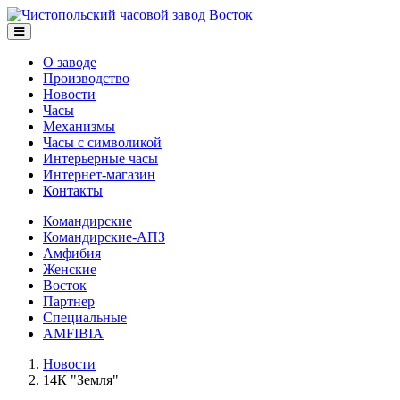
О заводе
Производство
Новости
Часы
Механизмы
Часы с символикой
Интерьерные часы
Интернет-магазин
Контакты
Командирские
Командирские-АПЗ
Амфибия
Женские
Восток
Партнер
Специальные
AMFIBIA
Новости
14К "Земля"