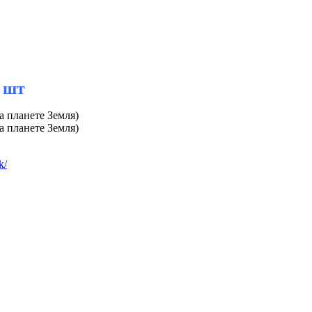
 шт
а планете Земля)
а планете Земля)
k/