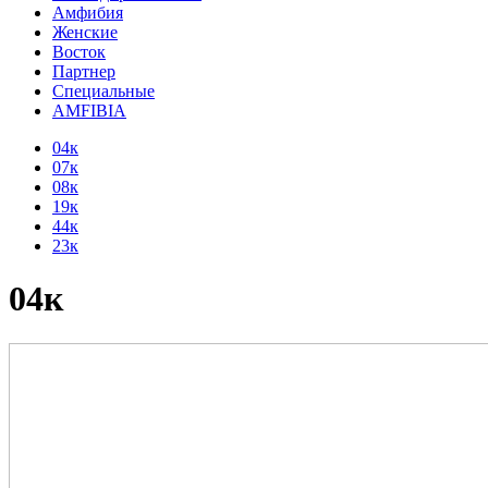
Амфибия
Женские
Восток
Партнер
Специальные
AMFIBIA
04к
07к
08к
19к
44к
23к
04к