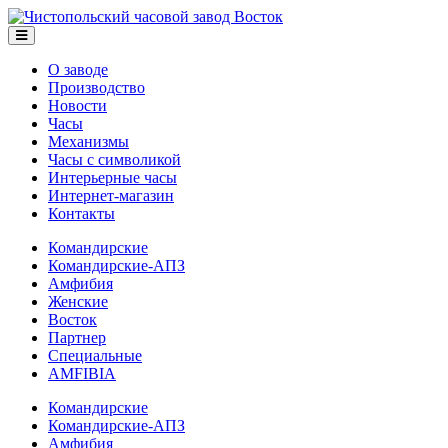
О заводе
Производство
Новости
Часы
Механизмы
Часы с символикой
Интерьерные часы
Интернет-магазин
Контакты
Командирские
Командирские-АПЗ
Амфибия
Женские
Восток
Партнер
Специальные
AMFIBIA
Командирские
Командирские-АПЗ
Амфибия