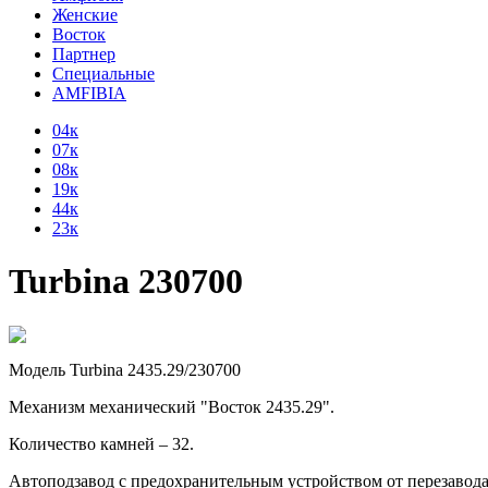
Женские
Восток
Партнер
Специальные
AMFIBIA
04к
07к
08к
19к
44к
23к
Turbina 230700
Модель Turbina 2435.29/230700
Механизм механический "Восток 2435.29".
Количество камней – 32.
Автоподзавод с предохранительным устройством от перезавод