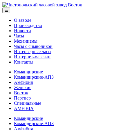
О заводе
Производство
Новости
Часы
Механизмы
Часы с символикой
Интерьерные часы
Интернет-магазин
Контакты
Командирские
Командирские-АПЗ
Амфибия
Женские
Восток
Партнер
Специальные
AMFIBIA
Командирские
Командирские-АПЗ
Амфибия