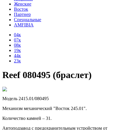
Женские
Восток
Партнер
Специальные
AMFIBIA
04к
07к
08к
19к
44к
23к
Reef 080495 (браслет)
Модель 2415.01/080495
Механизм механический "Восток 245.01".
Количество камней – 31.
Автоподзавод с предохранительным устройством от