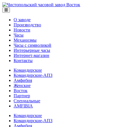
О заводе
Производство
Новости
Часы
Механизмы
Часы с символикой
Интерьерные часы
Интернет-магазин
Контакты
Командирские
Командирские-АПЗ
Амфибия
Женские
Восток
Партнер
Специальные
AMFIBIA
Командирские
Командирские-АПЗ
Амфибия