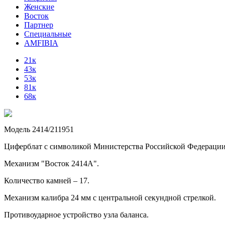
Женские
Восток
Партнер
Специальные
AMFIBIA
21к
43к
53к
81к
68к
Модель 2414/211951
Циферблат с символикой Министерства Российской Федерации
Механизм "Восток 2414А".
Количество камней – 17.
Механизм калибра 24 мм с центральной секундной стрелкой.
Противоударное устройство узла баланса.