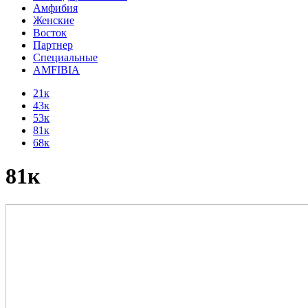
Амфибия
Женские
Восток
Партнер
Специальные
AMFIBIA
21к
43к
53к
81к
68к
81к