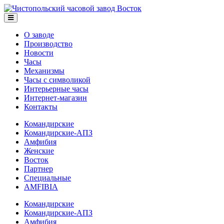
О заводе
Производство
Новости
Часы
Механизмы
Часы с символикой
Интерьерные часы
Интернет-магазин
Контакты
Командирские
Командирские-АПЗ
Амфибия
Женские
Восток
Партнер
Специальные
AMFIBIA
Командирские
Командирские-АПЗ
Амфибия