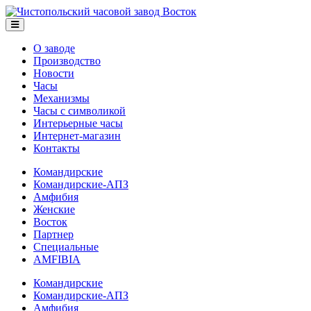
О заводе
Производство
Новости
Часы
Механизмы
Часы с символикой
Интерьерные часы
Интернет-магазин
Контакты
Командирские
Командирские-АПЗ
Амфибия
Женские
Восток
Партнер
Специальные
AMFIBIA
Командирские
Командирские-АПЗ
Амфибия