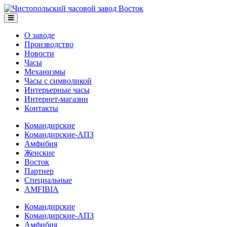
О заводе
Производство
Новости
Часы
Механизмы
Часы с символикой
Интерьерные часы
Интернет-магазин
Контакты
Командирские
Командирские-АПЗ
Амфибия
Женские
Восток
Партнер
Специальные
AMFIBIA
Командирские
Командирские-АПЗ
Амфибия