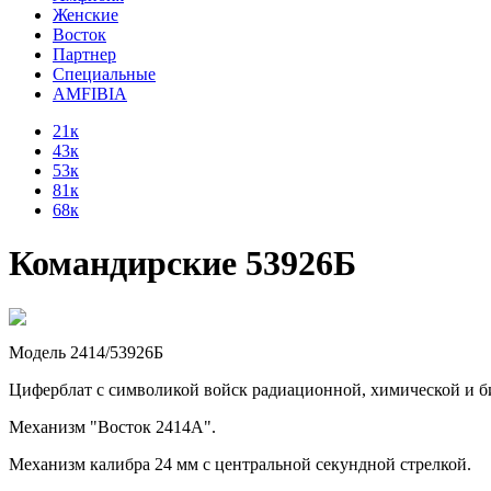
Женские
Восток
Партнер
Специальные
AMFIBIA
21к
43к
53к
81к
68к
Командирские 53926Б
Модель 2414/53926Б
Циферблат с символикой
войск радиационной, химической и 
Механизм "Восток 2414А".
Механизм калибра 24 мм с центральной секундной стрелкой.