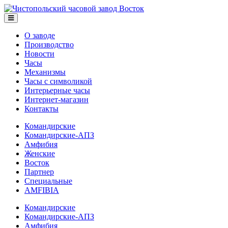
О заводе
Производство
Новости
Часы
Механизмы
Часы с символикой
Интерьерные часы
Интернет-магазин
Контакты
Командирские
Командирские-АПЗ
Амфибия
Женские
Восток
Партнер
Специальные
AMFIBIA
Командирские
Командирские-АПЗ
Амфибия