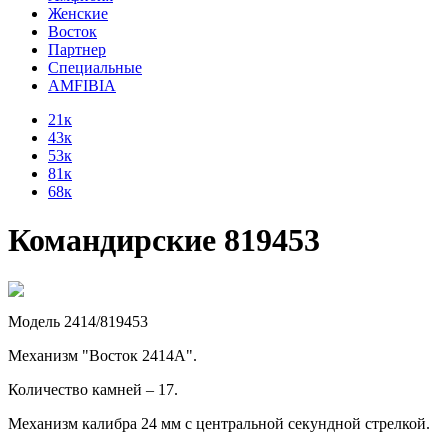
Женские
Восток
Партнер
Специальные
AMFIBIA
21к
43к
53к
81к
68к
Командирские 819453
Модель 2414/819453
Механизм "Восток 2414А".
Количество камней – 17.
Механизм калибра 24 мм с центральной секундной стрелкой.