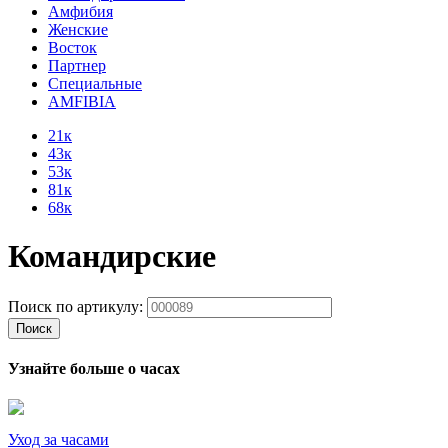
Амфибия
Женские
Восток
Партнер
Специальные
AMFIBIA
21к
43к
53к
81к
68к
Командирские
Поиск по артикулу:
Поиск
Узнайте больше о часах
Уход за часами