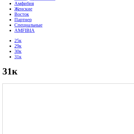
Амфибия
Женские
Восток
Партнер
Специальные
AMFIBIA
25к
29к
30к
31к
31к