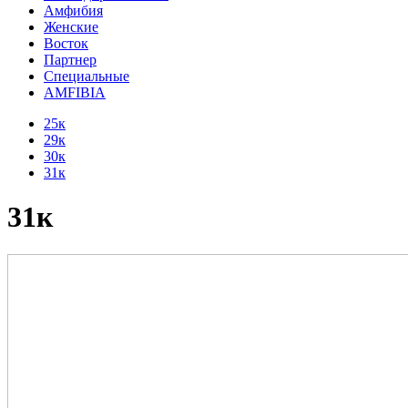
Амфибия
Женские
Восток
Партнер
Специальные
AMFIBIA
25к
29к
30к
31к
31к